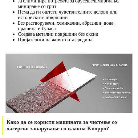
Ја елиминира потребата за брусење/шмирглање/
минирање со гриз
Нема да ги оштети чувствителните делови или
историските површини
Без растворувачи, хемикалии, абразиви, вода,
прашина и бучава
Создава метални површини без оксид
Пријателски на животната средина
Како да се користи машината за чистење со
ласерско заварување со влакна Knoppo?