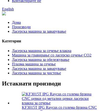
Контактирајте не
English
Дома
Производи
Ласерска машина за заварување
Категории
Ласерска машина за сечење влакна
Машина за гравирање со ласерско сечење CO2
Ласерска машина за обележување
Плазма машина за сечење
Ласерска машина за заварување
Ласерска машина за чистење
Истакнати производи
KF3015T IPG Raycus со голема брзина CNC