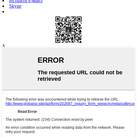
Испрати е-маил
Skype
x