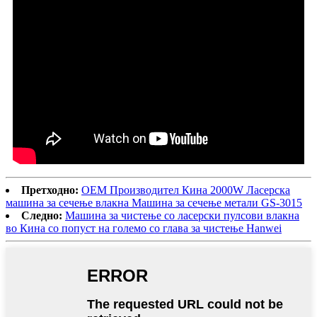
Претходно:
OEM Производител Кина 2000W Ласерска
машина за сечење влакна Машина за сечење метали GS-3015
Следно:
Машина за чистење со ласерски пулсови влакна
во Кина со попуст на големо со глава за чистење Hanwei