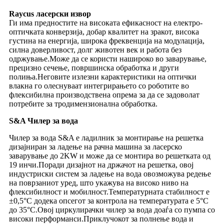
Raycus ласерски извор
Ги има предностите на високата ефикасност на електро-
оптичката конверзија, добар квалитет на зракот, висока
густина на енергија, широка фреквенција на модулација,
силна доверливост, долг животен век и работа без
одржување.Може да се користи нашироко во заварување,
прецизно сечење, површинска обработка и други
полиња.Неговите излезни карактеристики на оптички
влакна го олеснуваат интегрирањето со роботите во
флексибилна производствена опрема за да се задоволат
потребите за тродимензионална обработка.
S&A Чилер за вода
Чилер за вода S&A е ладилник за монтирање на решетка
дизајниран за ладење на рачна машина за ласерско
заварување до 2KW и може да се монтира во решетката од
19 инчи.Поради дизајнот на држачот на решетка, овој
индустриски систем за ладење на вода овозможува редење
на поврзаниот уред, што укажува на високо ниво на
флексибилност и мобилност.Температурната стабилност е
±0,5°C додека опсегот за контрола на температурата е 5°C
до 35°C.Овој циркулирачки чилер за вода доаѓа со пумпа со
високи перформанси.Приклучокот за полнење вода и