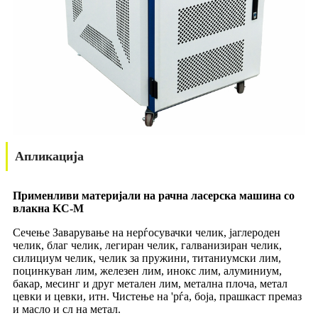
Апликација
Применливи материјали на рачна ласерска машина со
влакна KC-M
Сечење Заварување на нерѓосувачки челик, јаглероден
челик, благ челик, легиран челик, галванизиран челик,
силициум челик, челик за пружини, титаниумски лим,
поцинкуван лим, железен лим, инокс лим, алуминиум,
бакар, месинг и друг метален лим, метална плоча, метал
цевки и цевки, итн. Чистење на 'рѓа, боја, прашкаст премаз
и масло и сл на метал.