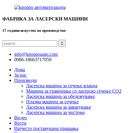
ФАБРИКА ЗА ЛАСЕРСКИ МАШИНИ
17 години искуство во производство
info@knoppoauto.com
0086-18663717059
Дома
За нас
Производи
Ласерска машина за сечење влакна
Машина за гравирање со ласерско сечење CO2
Ласерска машина за обележување
Плазма машина за сечење
Ласерска машина за заварување
Ласерска машина за чистење
Видео
Вести
Најчесто поставувани прашања