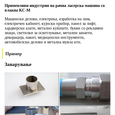
Применливи индустрии на рачна ласерска машина со
влакна KC-M
Машински делови, електрика, изработка на лим,
електричен кабинет, кујнски прибор, панел за лифт,
хардверски алати, метално куќиште, букви со рекламни
знаци, светилки за осветлување, метални занаети,
декорација, накит, медицински инструменти,
автомобилски делови и метална мувла итн.
Пример
Заварување