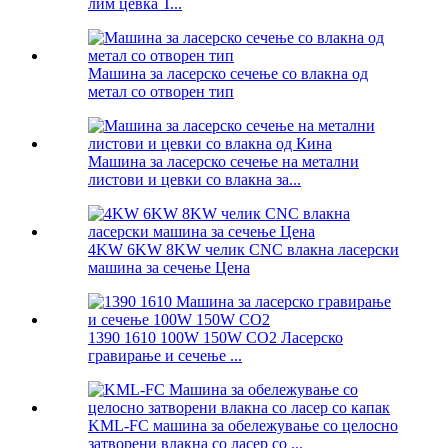
лим цевка Т...
Машина за ласерско сечење со влакна од
метал со отворен тип
Машина за ласерско сечење на метални
листови и цевки со влакна за...
4KW 6KW 8KW челик CNC влакна ласерски
машина за сечење Цена
1390 1610 100W 150W CO2 Ласерско
гравирање и сечење ...
KML-FC машина за обележување со целосно
затворени влакна со ласер со ...