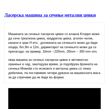
Ласерска машина за сечење метални цевки
Машината за сечење ласерски цевки со влакна Knoppo може
да сече тркалезна цевка, квадратна цевка, аголен челик,
канали и зрак H итн., должината на сечењето може да биде
опција, 6m,9m и 12m, дијаметарот на сечењето може да се
прилагоди, на пример, 16mm ~220mm, 20mm ~ 350 mm итн.
оваа машина за сечење ласерски цевки е автоматско
хранење и чад, заштедува време, ја подобрува брзината на
сечење.Можеби сте исековте и метална цевка со тенка
дебелина, па поставивме четири држачи на машинската маса
за да спречиме да не биде во форма.