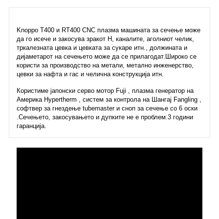
Knoppo T400 и RT400 CNC плазма машината за сечење може
да го исече и закосува зракот H, каналите, аголниот челик,
тркалезната цевка и цевката за сукаре итн., должината и
дијаметарот на сечењето може да се прилагодат.Широко се
користи за производство на метали, метално инженерство,
цевки за нафта и гас и челична конструкција итн.
Користиме јапонски серво мотор Fuji , плазма генератор на
Америка Hypertherm , систем за контрола на Шангај Fangling ,
софтвер за гнездење tubemaster и сноп за сечење со 6 оски
.Сечењето, закосувањето и дупките не е проблем.3 години
гаранција.