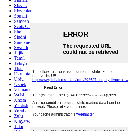
Sinhala
Slovak
Slovenian
Somali
Samoan
Scots Gaelic
Shona
Sindhi
Sundanese
Swahili
Tajik
Tamil
Telugu
Thai
Ukrainian
Urdu
Uzbek
Vietnamese
Welsh
Xhosa
Yiddish
Yoruba
Zulu
Kinyarwanda
Tatar