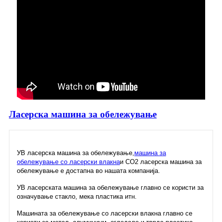
Ласерска машина за обележување
УВ ласерска машина за обележување,
машина за
обележување со ласерски влакна
и CO2 ласерска машина за
обележување е достапна во нашата компанија.
УВ ласерската машина за обележување главно се користи за
означување стакло, мека пластика итн.
Машината за обележување со ласерски влакна главно се