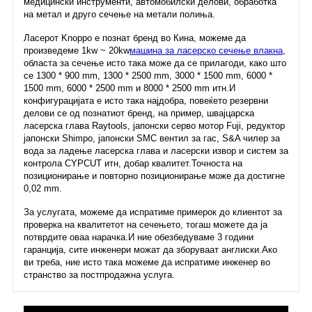
медицински инструменти, автомобилски делови, обработка
на метал и друго сечење на метали полиња.
Ласерот Knoppo е познат бренд во Кина, можеме да
произведеме 1kw ~ 20kw
машина за ласерско сечење влакна
,
областа за сечење исто така може да се прилагоди, како што
се 1300 * 900 mm, 1300 * 2500 mm, 3000 * 1500 mm, 6000 *
1500 mm, 6000 * 2500 mm и 8000 * 2500 mm итн.И
конфигурацијата е исто така најдобра, повеќето резервни
делови се од познатиот бренд, на пример, швајцарска
ласерска глава Raytools, јапонски серво мотор Fuji, редуктор
јапонски Shimpo, јапонски SMC вентил за гас, S&A чилер за
вода за ладење ласерска глава и ласерски извор и систем за
контрола CYPCUT итн, добар квалитет.Точноста на
позиционирање и повторно позиционирање може да достигне
0,02 mm.
За услугата, можеме да испратиме примерок до клиентот за
проверка на квалитетот на сечењето, тогаш можете да ја
потврдите оваа нарачка.И ние обезбедуваме 3 години
гаранција, сите инженери можат да зборуваат англиски.Ако
ви треба, ние исто така можеме да испратиме инженер во
странство за постпродажна услуга.