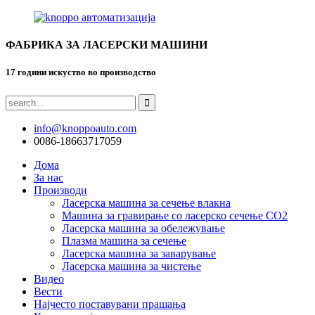
ФАБРИКА ЗА ЛАСЕРСКИ МАШИНИ
17 години искуство во производство
info@knoppoauto.com
0086-18663717059
Дома
За нас
Производи
Ласерска машина за сечење влакна
Машина за гравирање со ласерско сечење CO2
Ласерска машина за обележување
Плазма машина за сечење
Ласерска машина за заварување
Ласерска машина за чистење
Видео
Вести
Најчесто поставувани прашања