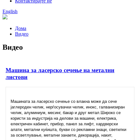
Контактирајте не
English
Дома
Видео
Видео
Машина за ласерско сечење на метални
листови
Машината за ласерско сечење со влакна може да сече
јаглероден челик, нерѓосувачки челик, инокс, галванизиран
челик, алуминиум, месинг, бакар и друг метал.Широко се
користи за индустрија на делови за машини, електрика,
електричен кабинет, прибор, панел за лифт, хардверски
алати, метални куќишта, букви со рекламни знаци, светилки
за осветлување, метални занаети, декорација, накит,