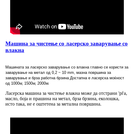
Машина за чистење со ласерско заварување со
влакна
Машината за ласерско заварување со влакна главно се користи за
заварување на метал од 0,2 ~ 10 mm, мазна површина за
заварување и брза работна брзина.Достапна е ласерска моќност
од 1000w, 1500w, 2000w.
Ласерска машина за чистење влакна може да отстрани 'рѓа,
масло, боја и прашина на метал, брза брзина, еколошка,
исто така, не е оштетена за метална површина.