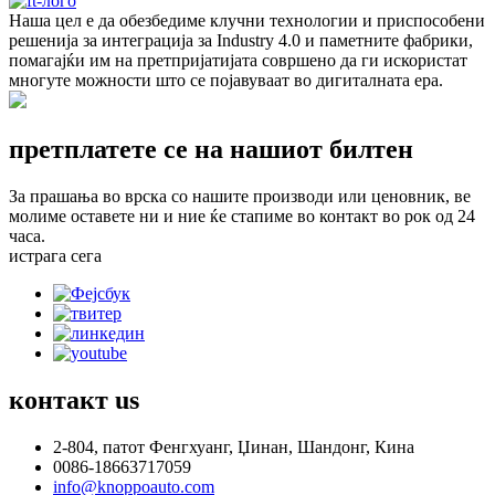
Наша цел е да обезбедиме клучни технологии и приспособени
решенија за интеграција за Industry 4.0 и паметните фабрики,
помагајќи им на претпријатијата совршено да ги искористат
многуте можности што се појавуваат во дигиталната ера.
претплатете се на нашиот билтен
За прашања во врска со нашите производи или ценовник, ве
молиме оставете ни и ние ќе стапиме во контакт во рок од 24
часа.
истрага сега
контакт
us
2-804, патот Фенгхуанг, Џинан, Шандонг, Кина
0086-18663717059
info@knoppoauto.com