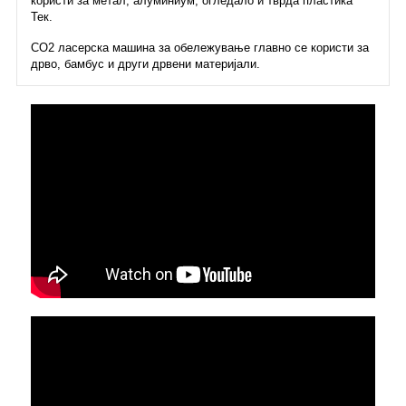
користи за метал, алуминиум, огледало и тврда пластика
Тек.
CO2 ласерска машина за обележување главно се користи за
дрво, бамбус и други дрвени материјали.