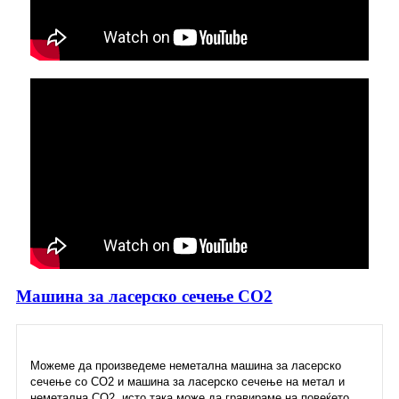
Машина за ласерско сечење CO2
Можеме да произведеме неметална машина за ласерско
сечење со CO2 и машина за ласерско сечење на метал и
неметална CO2, исто така може да гравираме на повеќето