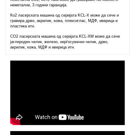
неметални, 3 години гаранција.
Ко2 ласерската машина од серијата KCL-X може да сече и
гравира дрво, акрилик, кожа, плексиглас, МДФ, иверица и
пластика итн.
СО2 ласерската машина од серијата KCL-XM може да сече
јаглероден челик, железо, нерѓосувачки челик, дрво,
акрилик, кожа, МДФ и иверица итн.